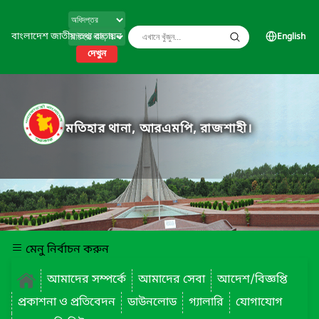
বাংলাদেশ জাতীয় তথ্য বাতায়ন
English
দেখুন
মতিহার থানা, আরএমপি, রাজশাহী।
মেনু নির্বাচন করুন
আমাদের সম্পর্কে
আমাদের সেবা
আদেশ/বিজ্ঞপ্তি
প্রকাশনা ও প্রতিবেদন
ডাউনলোড
গ্যালারি
যোগাযোগ