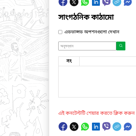
সাংগঠনিক কাঠামো
এডভান্সড অপশনগুলো দেখান
নং
এই কনটেন্টটি শেয়ার করতে ক্লিক করুন